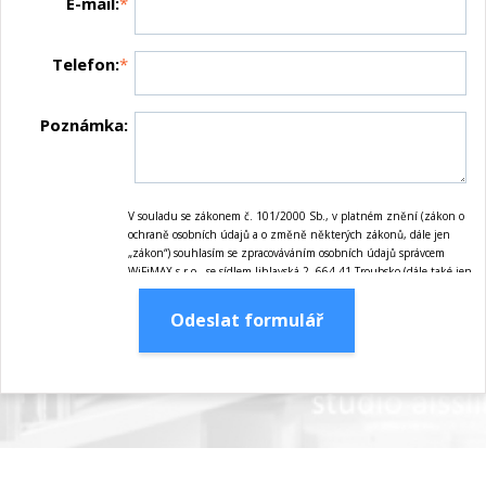
E-mail:
*
Telefon:
*
Poznámka:
V souladu se zákonem č. 101/2000 Sb., v platném znění (zákon o
ochraně osobních údajů a o změně některých zákonů, dále jen
„zákon“) souhlasím se zpracováváním osobních údajů správcem
WiFiMAX s.r.o., se sídlem Jihlavská 2, 664 41 Troubsko (dále také jen
„správce“) pro marketingové účely správce, tj. zejména nabízení
služeb, zasílání informací o pořádaných akcích, jakož i zasílání
Odeslat formulář
obchodních sdělení prostřednictvím elektronických prostředků dle
zákona č. 480/2004 Sb., v platném znění, ať již jsou tyto
marketingové účely realizovány jak správcem, tak dalšími subjekty,
které správce realizací těchto marketingových účelů pověří. Tento
souhlas uděluji na dobu maximálně 10-ti let ode dne jeho udělení.
Osobními údaji se rozumí údaje obsažené v tomto formuláři, tj.
zejména jméno, příjmení, telefon, e-mailová adresa. Osobní údaje
bude správce zpracovávat manuálně i automaticky přímo
prostřednictvím svých zaměstnanců a dále prostřednictvím třetích