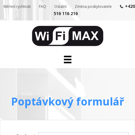
+420
Měření rychlosti
FAQ
Ostatní
Změna poskytovatele
516 116 216
Internet pro domácnosti
Internet a služby pro firmy
Telefon
Televize
Kontakty
Poptávkový formulář
IP kamery